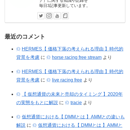
ナ）に関する知識や記録を
毎日3記事更新しています。
最近のコメント
HERMES【 価格下落の考えられる理由 】時代的
背景を考慮
に
horse racing free stream
より
HERMES【 価格下落の考えられる理由 】時代的
背景を考慮
に
live racing free
より
【 仮想通貨の未来と売却のタイミング 】2020年
の実態をもとに解説
に
tracie
より
仮想通貨における【 DMMとは 】AMMとの違いも
解説
に
仮想通貨における【 DMMとは 】AMMと