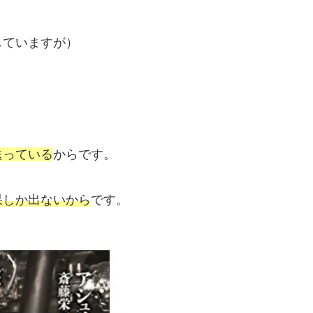
していますが）
送っている
からです。
果しか出ないから
です。