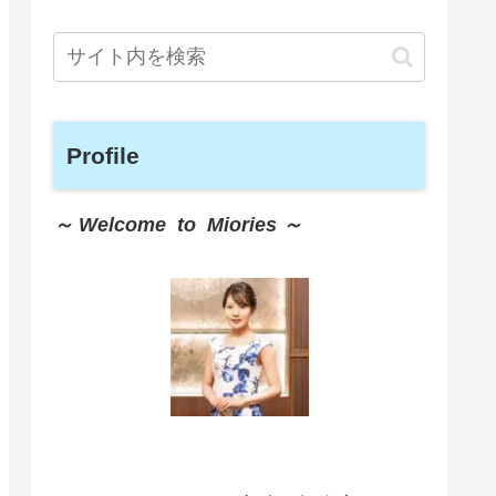
Profile
～ Welcome to Miories ～