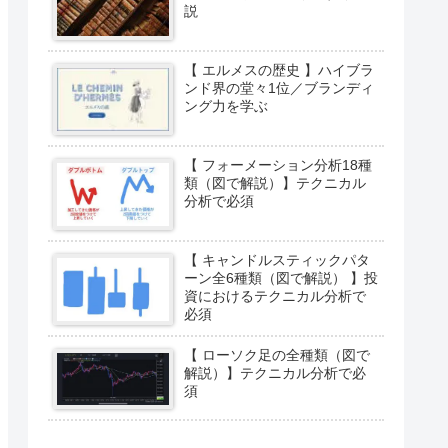
説
【 エルメスの歴史 】ハイブラ
ンド界の堂々1位／ブランディ
ング力を学ぶ
【 フォーメーション分析18種
類（図で解説）】テクニカル
分析で必須
【 キャンドルスティックパタ
ーン全6種類（図で解説） 】投
資におけるテクニカル分析で
必須
【 ローソク足の全種類（図で
解説）】テクニカル分析で必
須