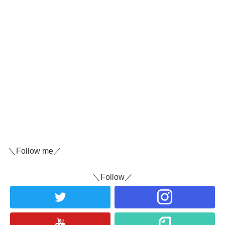
＼Follow me／
＼Follow／