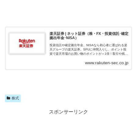
楽天証券 | ネット証券（株・FX・投資信託･確定
拠出年金･NISA）
投資信託や確定拠出年金、NISAなら初心者に選ばれる楽
天グループの楽天証券。SPUに仲間入りし、ポイント投
資で楽天市場のお買い物のポイントが＋1倍！取引や残高
に応じて楽天ポイントが貯まる、使える楽天証券でおト
www.rakuten-sec.co.jp
クに資産形成を始めよう！
株式
スポンサーリンク