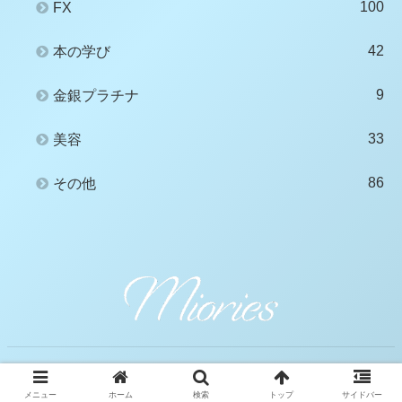
100
FX
42
本の学び
9
金銀プラチナ
33
美容
86
その他
© 2020 Miories.
メニュー
ホーム
検索
トップ
サイドバー