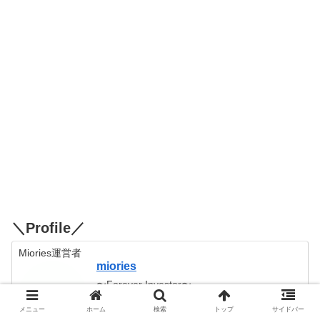
＼Profile／
Miories運営者
miories
〜Forever Investor〜
投資（株式・FX・暗号資産・ゴールドプラチ
ナ）に関する知識や記録を
メニュー
ホーム
検索
トップ
サイドバー