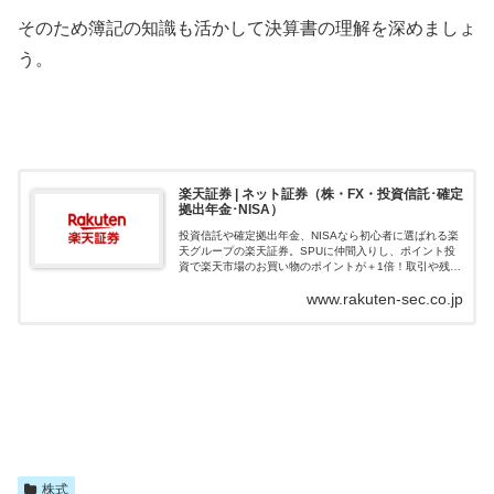
そのため簿記の知識も活かして決算書の理解を深めましょ
う。
楽天証券 | ネット証券（株・FX・投資信託･確定
拠出年金･NISA）
投資信託や確定拠出年金、NISAなら初心者に選ばれる楽
天グループの楽天証券。SPUに仲間入りし、ポイント投
資で楽天市場のお買い物のポイントが＋1倍！取引や残高
に応じて楽天ポイントが貯まる、使える楽天証券でおト
www.rakuten-sec.co.jp
クに資産形成を始めよう！
株式