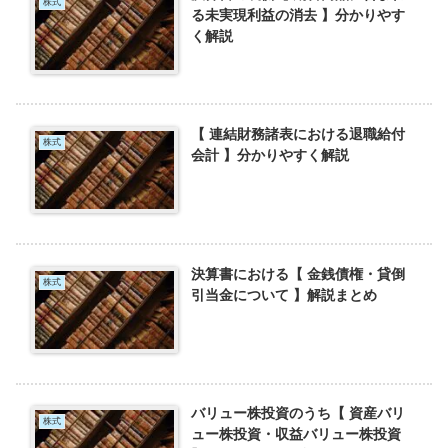
株式
る未実現利益の消去 】分かりやす
く解説
【 連結財務諸表における退職給付
株式
会計 】分かりやすく解説
決算書における【 金銭債権・貸倒
株式
引当金について 】解説まとめ
バリュー株投資のうち【 資産バリ
株式
ュー株投資・収益バリュー株投資