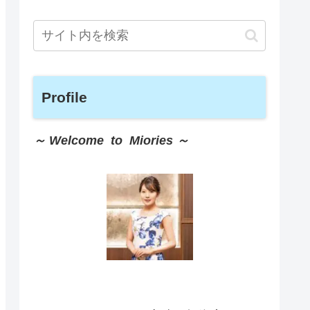
Profile
～ Welcome to Miories ～