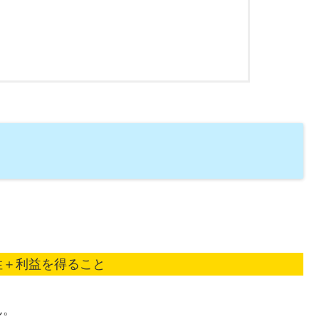
。
性＋利益を得ること
ん。