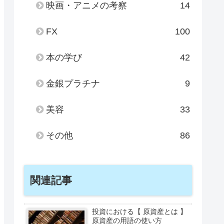
映画・アニメの考察
14
FX
100
本の学び
42
金銀プラチナ
9
美容
33
その他
86
関連記事
投資における【 原資産とは 】
原資産の用語の使い方