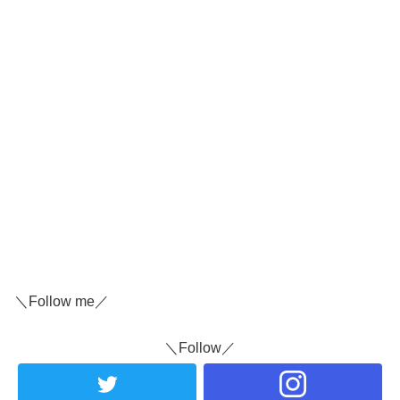
＼Follow me／
＼Follow／