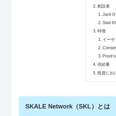
創設者
Jack O
Stan K
特徴
イーサ
Consen
Proof 
供給量
投資にお
SKALE Network（SKL）とは