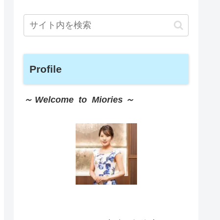
Profile
～ Welcome to Miories ～