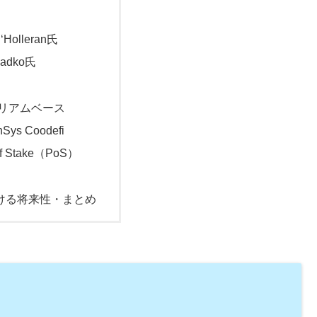
 ‘Holleran氏
ladko氏
リアムベース
Sys Coodefi
of Stake（PoS）
ける将来性・まとめ