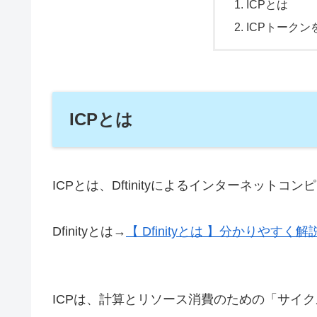
ICPとは
ICPトーク
ICPとは
ICPとは、Dftinityによるインターネッ
Dfinityとは→
【 Dfinityとは 】分かりやすく解
ICPは、計算とリソース消費のための「サイ