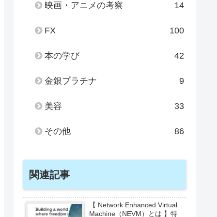
映画・アニメの考察
14
FX
100
本の学び
42
金銀プラチナ
9
美容
33
その他
86
関連記事
【 Network Enhanced Virtual
Machine（NEVM）とは 】特