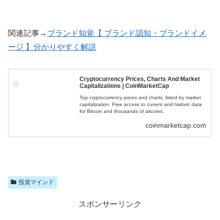
関連記事→
ブランド知覚【 ブランド認知・ブランドイメ
ージ 】分かりやすく解説
Cryptocurrency Prices, Charts And Market
Capitalizations | CoinMarketCap
Top cryptocurrency prices and charts, listed by market
capitalization. Free access to current and historic data
for Bitcoin and thousands of altcoins.
coinmarketcap.com
投資マインド
スポンサーリンク