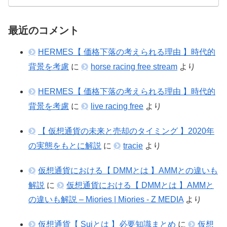
最近のコメント
HERMES【 価格下落の考えられる理由 】時代的
背景を考慮
に
horse racing free stream
より
HERMES【 価格下落の考えられる理由 】時代的
背景を考慮
に
live racing free
より
【 仮想通貨の未来と売却のタイミング 】2020年
の実態をもとに解説
に
tracie
より
仮想通貨における【 DMMとは 】AMMとの違いも
解説
に
仮想通貨における【 DMMとは 】AMMと
の違いも解説 – Miories | Miories - Z MEDIA
より
仮想通貨【 Suiとは 】必要知識まとめ
に
仮想