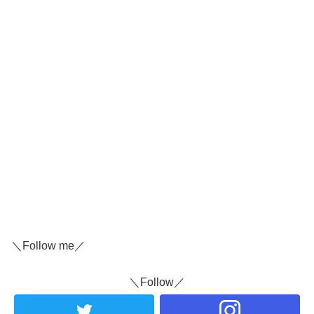
＼Follow me／
＼Follow／