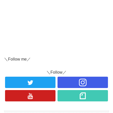
＼Follow me／
＼Follow／