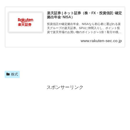
楽天証券 | ネット証券（株・FX・投資信託･確定
拠出年金･NISA）
投資信託や確定拠出年金、NISAなら初心者に選ばれる楽
天グループの楽天証券。SPUに仲間入りし、ポイント投
資で楽天市場のお買い物のポイントが＋1倍！取引や残高
に応じて楽天ポイントが貯まる、使える楽天証券でおト
www.rakuten-sec.co.jp
クに資産形成を始めよう！
株式
スポンサーリンク