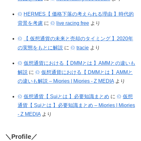
HERMES【 価格下落の考えられる理由 】時代的
背景を考慮
に
live racing free
より
【 仮想通貨の未来と売却のタイミング 】2020年
の実態をもとに解説
に
tracie
より
仮想通貨における【 DMMとは 】AMMとの違いも
解説
に
仮想通貨における【 DMMとは 】AMMと
の違いも解説 – Miories | Miories - Z MEDIA
より
仮想通貨【 Suiとは 】必要知識まとめ
に
仮想
通貨【 Suiとは 】必要知識まとめ – Miories | Miories
- Z MEDIA
より
＼Profile／