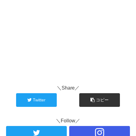
＼Share／
Twitter
コピー
＼Follow／