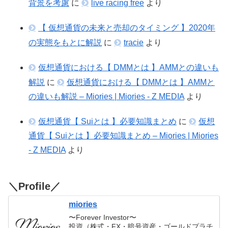
背景を考慮
に
live racing free
より
【 仮想通貨の未来と売却のタイミング 】2020年
の実態をもとに解説
に
tracie
より
仮想通貨における【 DMMとは 】AMMとの違いも
解説
に
仮想通貨における【 DMMとは 】AMMと
の違いも解説 – Miories | Miories - Z MEDIA
より
仮想通貨【 Suiとは 】必要知識まとめ
に
仮想
通貨【 Suiとは 】必要知識まとめ – Miories | Miories
- Z MEDIA
より
＼Profile／
miories
〜Forever Investor〜
投資（株式・FX・暗号資産・ゴールドプラチ