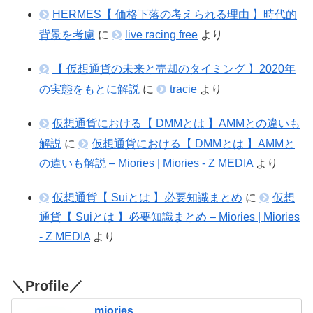
HERMES【 価格下落の考えられる理由 】時代的
背景を考慮
に
live racing free
より
【 仮想通貨の未来と売却のタイミング 】2020年
の実態をもとに解説
に
tracie
より
仮想通貨における【 DMMとは 】AMMとの違いも
解説
に
仮想通貨における【 DMMとは 】AMMと
の違いも解説 – Miories | Miories - Z MEDIA
より
仮想通貨【 Suiとは 】必要知識まとめ
に
仮想
通貨【 Suiとは 】必要知識まとめ – Miories | Miories
- Z MEDIA
より
＼Profile／
miories