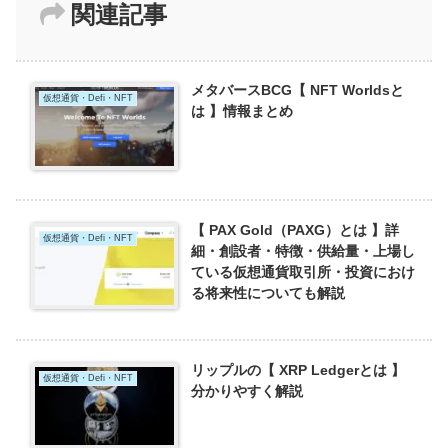
関連記事
メタバースBCG【 NFT Worldsと
仮想通貨・Defi・NFT
は 】情報まとめ
【 PAX Gold（PAXG）とは 】詳
仮想通貨・Defi・NFT
細・創設者・特徴・供給量・上場し
ている仮想通貨取引所・投資におけ
る将来性についても解説
リップルの【 XRP Ledgerとは 】
仮想通貨・Defi・NFT
分かりやすく解説