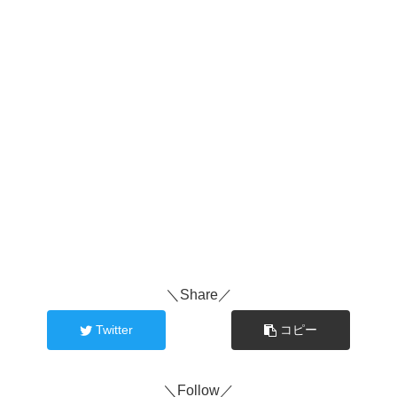
＼Share／
Twitter
コピー
＼Follow／