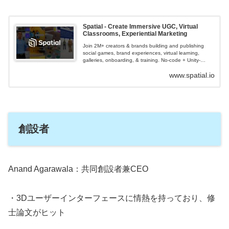
Spatial - Create Immersive UGC, Virtual
Classrooms, Experiential Marketing
Join 2M+ creators & brands building and publishing
social games, brand experiences, virtual learning,
galleries, onboarding, & training. No-code + Unity-
based t...
www.spatial.io
創設者
Anand Agarawala：共同創設者兼CEO
・3Dユーザーインターフェースに情熱を持っており、修
士論文がヒット