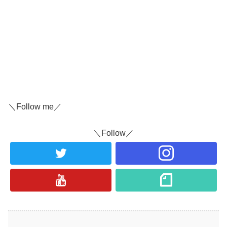
＼Follow me／
＼Follow／