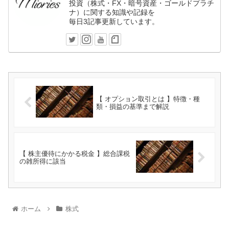
投資（株式・FX・暗号資産・ゴールドプラチ
ナ）に関する知識や記録を
毎日3記事更新しています。
【 オプション取引とは 】特徴・種
類・損益の基準まで解説
【 株主優待にかかる税金 】総合課税
の雑所得に該当
ホーム
株式