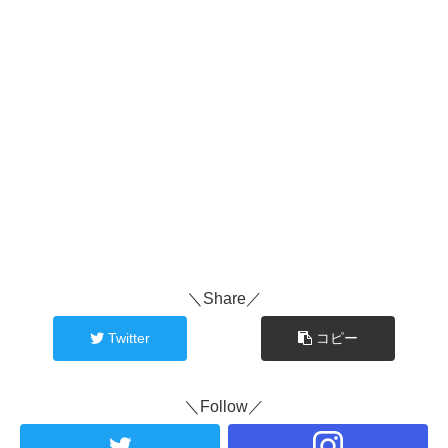
＼Share／
Twitter
コピー
＼Follow／