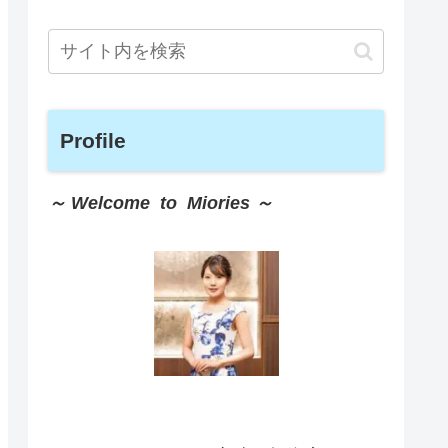
Profile
～ Welcome to Miories ～