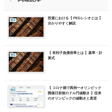
投資における【 PEGレシオとは 】
株式
分かりやすく解説
【 有利子負債倍率とは 】基準・計
株式
算式
【 コロナ禍で異例ーオリンピック
株式
開催日前後のドル円値動き 】従来
のオリンピックの値動きと真逆