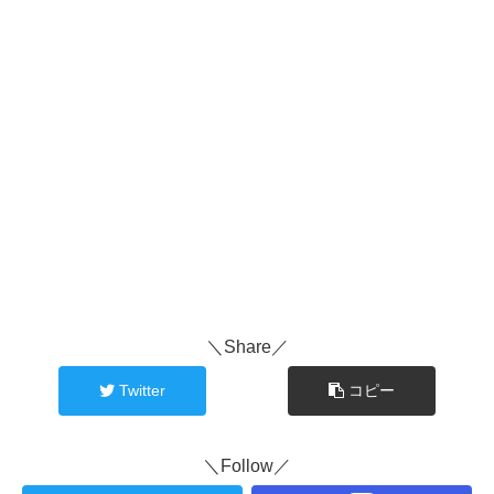
＼Share／
Twitter
コピー
＼Follow／