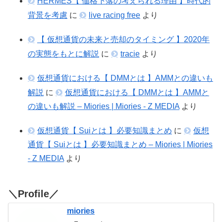
HERMES【 価格下落の考えられる理由 】時代的
背景を考慮
に
live racing free
より
【 仮想通貨の未来と売却のタイミング 】2020年
の実態をもとに解説
に
tracie
より
仮想通貨における【 DMMとは 】AMMとの違いも
解説
に
仮想通貨における【 DMMとは 】AMMと
の違いも解説 – Miories | Miories - Z MEDIA
より
仮想通貨【 Suiとは 】必要知識まとめ
に
仮想
通貨【 Suiとは 】必要知識まとめ – Miories | Miories
- Z MEDIA
より
＼Profile／
miories