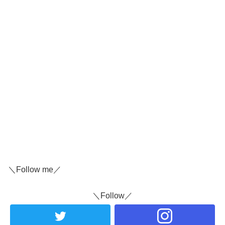
＼Follow me／
＼Follow／