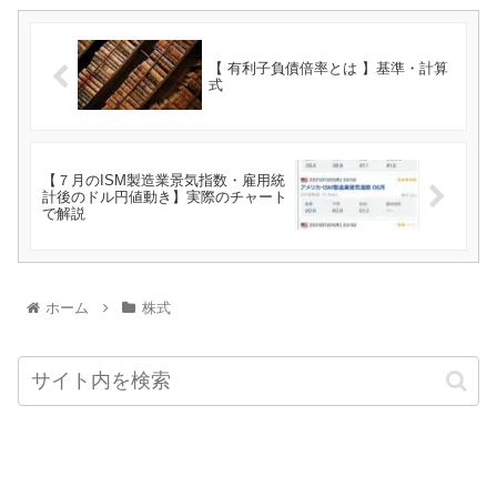
【 有利子負債倍率とは 】基準・計算
式
【７月のISM製造業景気指数・雇用統
計後のドル円値動き】実際のチャート
で解説
ホーム
株式