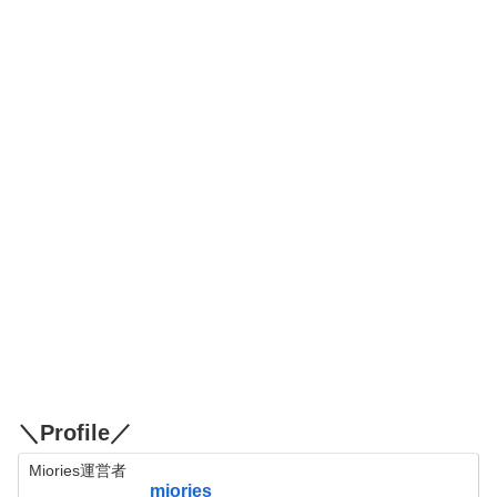
＼Profile／
Miories運営者
miories