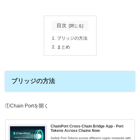
目次
ブリッジの方法
まとめ
ブリッジの方法
①Chain Portを開く
ChainPort Cross-Chain Bridge App - Port
Tokens Across Chains Now
Safely Port Tokens across different crypto networks with