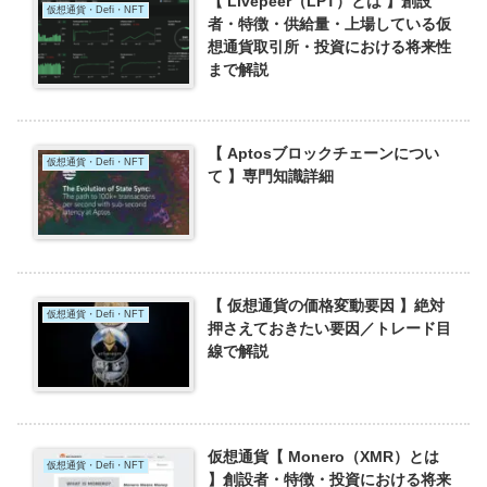
【 Livepeer（LPT）とは 】創設
仮想通貨・Defi・NFT
者・特徴・供給量・上場している仮
想通貨取引所・投資における将来性
まで解説
【 Aptosブロックチェーンについ
仮想通貨・Defi・NFT
て 】専門知識詳細
【 仮想通貨の価格変動要因 】絶対
仮想通貨・Defi・NFT
押さえておきたい要因／トレード目
線で解説
仮想通貨【 Monero（XMR）とは
仮想通貨・Defi・NFT
】創設者・特徴・投資における将来