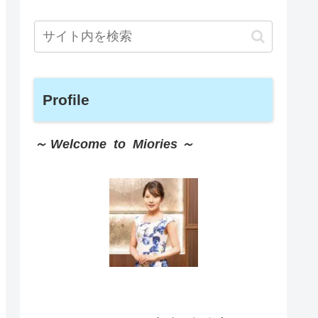
Profile
～ Welcome to Miories ～