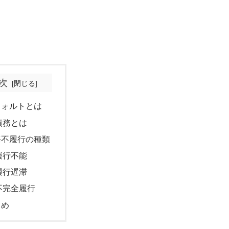
次
フォルトとは
債務とは
務不履行の種類
履行不能
履行遅滞
不完全履行
とめ