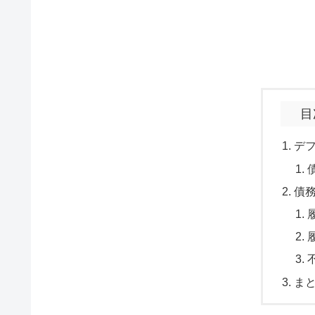
目
デ
債
ま