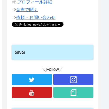
⇒
プロフィール詳細
⇒
音声で聞く
⇒
依頼・お問い合わせ
SNS
＼Follow／