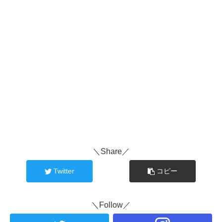
＼Share／
Twitter
コピー
＼Follow／