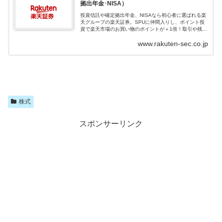
拠出年金･NISA）
投資信託や確定拠出年金、NISAなら初心者に選ばれる楽
天グループの楽天証券。SPUに仲間入りし、ポイント投
資で楽天市場のお買い物のポイントが＋1倍！取引や残高
に応じて楽天ポイントが貯まる、使える楽天証券でおト
www.rakuten-sec.co.jp
クに資産形成を始めよう！
株式
スポンサーリンク