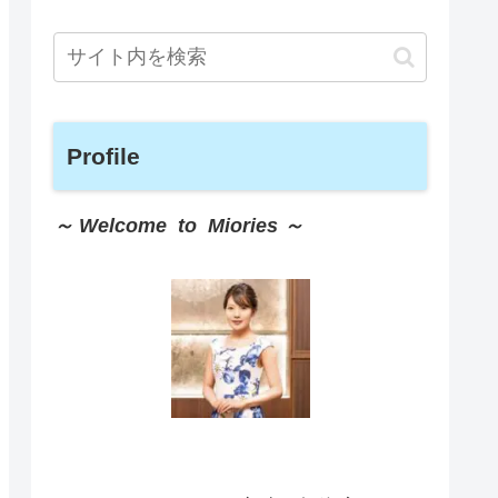
Profile
～ Welcome to Miories ～