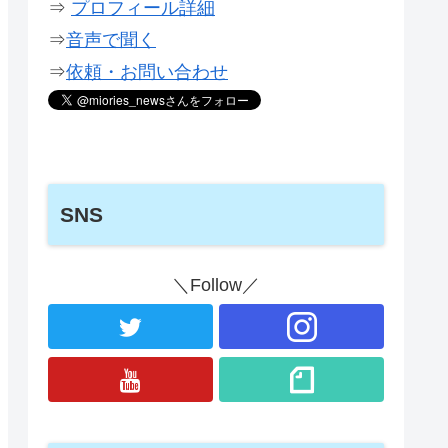
⇒
プロフィール詳細
⇒
音声で聞く
⇒
依頼・お問い合わせ
SNS
＼Follow／