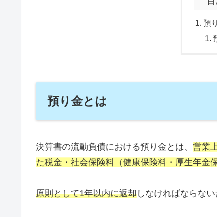
目
預
預り金とは
決算書の流動負債における預り金とは、
営業
た税金・社会保険料（健康保険料・厚生年金
原則として1年以内に返却
しなければならない