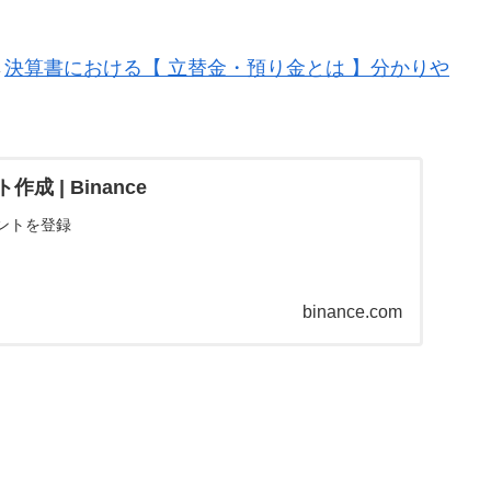
→
決算書における【 立替金・預り金とは 】分かりや
成 | Binance
ントを登録
binance.com