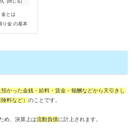
次
り金とは
預り金 の基本
上預かった金銭・給料・賃金・報酬などから天引きし
保険料など）
のことです。
ため、決算上は
流動負債
に計上されます。