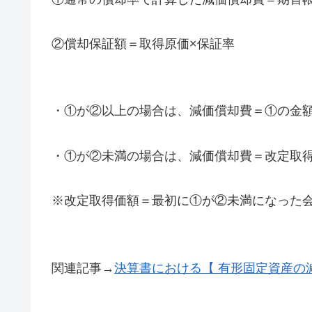
②償却保証額＝取得原価×保証率
・①が②以上の場合は、減価償却費＝①の金
・①が②未満の場合は、減価償却費＝改定取得
※改定取得価額＝最初に①が②未満になった
関連記事→
決算書における【 有形固定資産の