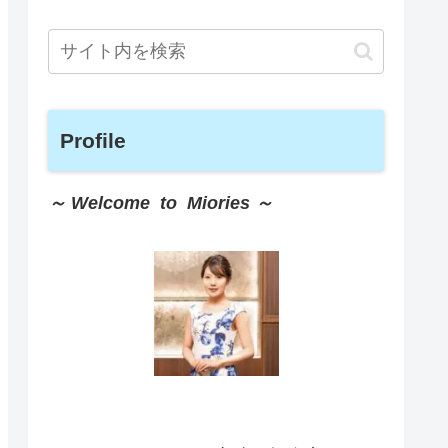
Profile
～ Welcome to Miories ～