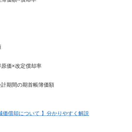
額
原価×改定償却率
会計期間の期首帳簿価額
減価償却について 】分かりやすく解説