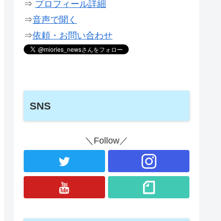
⇒
プロフィール詳細
⇒
音声で聞く
⇒
依頼・お問い合わせ
SNS
＼Follow／