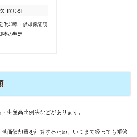
次
定償却率・償却保証額
却率の判定
額
法・生産高比例法などがあります。
て減価償却費を計算するため、いつまで経っても帳簿