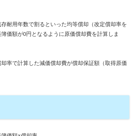
残存耐用年数で割るといった均等償却（改定償却率を
帳簿価額が0円となるように原価償却費を計算しま
償却率で計算した減価償却費が償却保証額（取得原価
簿価額×償却率