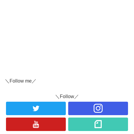
＼Follow me／
＼Follow／