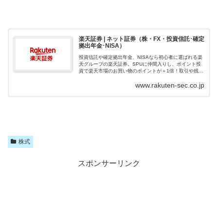
楽天証券 | ネット証券（株・FX・投資信託･確定
拠出年金･NISA）
投資信託や確定拠出年金、NISAなら初心者に選ばれる楽
天グループの楽天証券。SPUに仲間入りし、ポイント投
資で楽天市場のお買い物のポイントが＋1倍！取引や残高
に応じて楽天ポイントが貯まる、使える楽天証券でおト
www.rakuten-sec.co.jp
クに資産形成を始めよう！
株式
スポンサーリンク