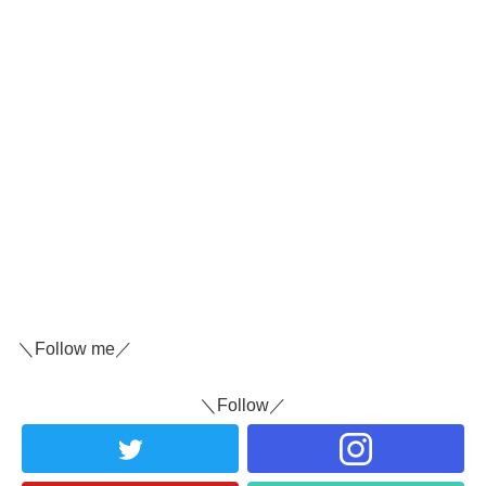
＼Follow me／
＼Follow／