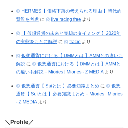
HERMES【 価格下落の考えられる理由 】時代的
背景を考慮
に
live racing free
より
【 仮想通貨の未来と売却のタイミング 】2020年
の実態をもとに解説
に
tracie
より
仮想通貨における【 DMMとは 】AMMとの違いも
解説
に
仮想通貨における【 DMMとは 】AMMと
の違いも解説 – Miories | Miories - Z MEDIA
より
仮想通貨【 Suiとは 】必要知識まとめ
に
仮想
通貨【 Suiとは 】必要知識まとめ – Miories | Miories
- Z MEDIA
より
＼Profile／