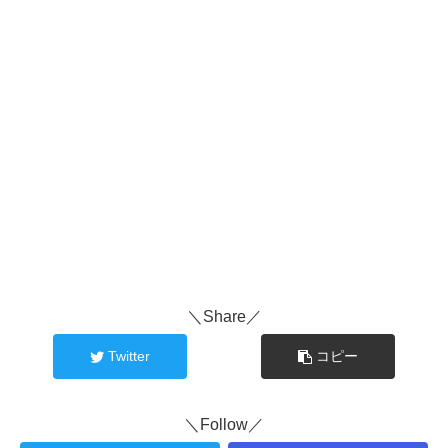
＼Share／
Twitter
コピー
＼Follow／