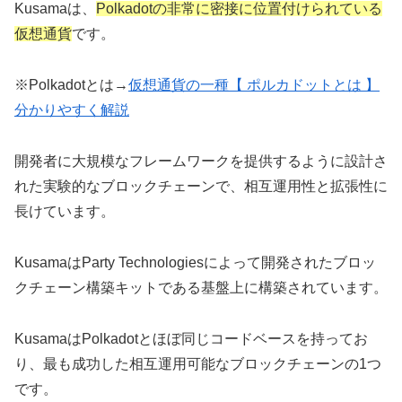
Kusamaは、
Polkadotの
非常に
密接
に
位置付けられている
仮想通貨
です。
※Polkadotとは→
仮想通貨の一種【 ポルカドットとは 】
分かりやすく解説
開発者に大規模なフレームワークを提供するように設計さ
れた実験的なブロックチェーンで、相互運用性と拡張性に
長けています。
KusamaはParty Technologiesによって開発されたブロッ
クチェーン構築キットである基盤上に構築されています。
KusamaはPolkadotとほぼ同じコードベースを持ってお
り、最も成功した相互運用可能なブロックチェーンの1つ
です。