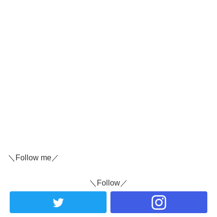
＼Follow me／
＼Follow／