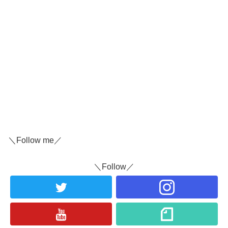
＼Follow me／
＼Follow／