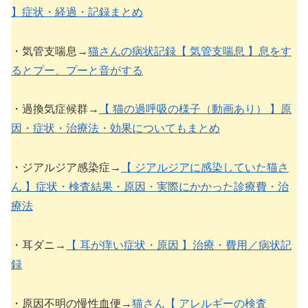
】症状・経過・記録まとめ
・気管支喘息→
猫さんの病状記録【 気管支喘息 】息をす
るとプー、プーと音がする
・過換気症候群→
【 猫の過呼吸の様子（動画あり） 】原
因・症状・治療法・効果についてもまとめ
・ジアルジア感染症→
【 ジアルジアに感染していた猫さ
ん 】症状・検査結果・原因・実際にかかった診療費・治
療法
・耳ダニ→
【 耳が痒い症状・原因 】治療・費用／病状記
録
・原因不明の慢性血便→
猫さん【 アレルギーの検査