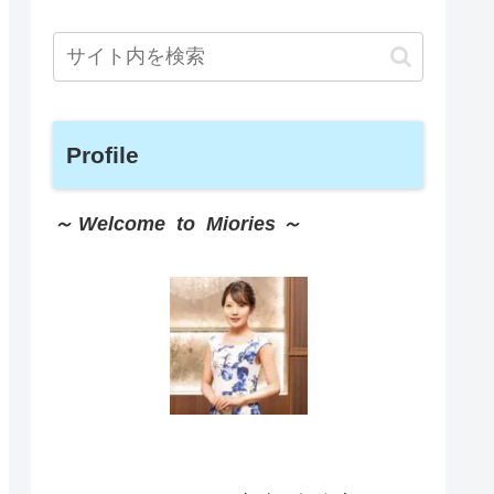
Profile
～ Welcome to Miories ～