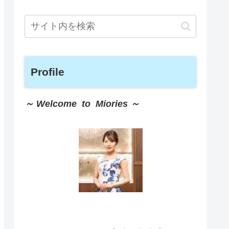
Profile
～ Welcome to Miories ～