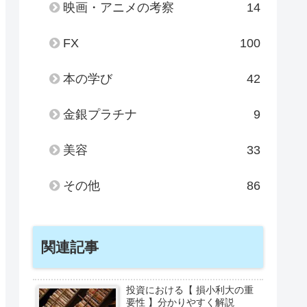
映画・アニメの考察
14
FX
100
本の学び
42
金銀プラチナ
9
美容
33
その他
86
関連記事
投資における【 損小利大の重
要性 】分かりやすく解説