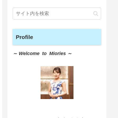
Profile
～ Welcome to Miories ～