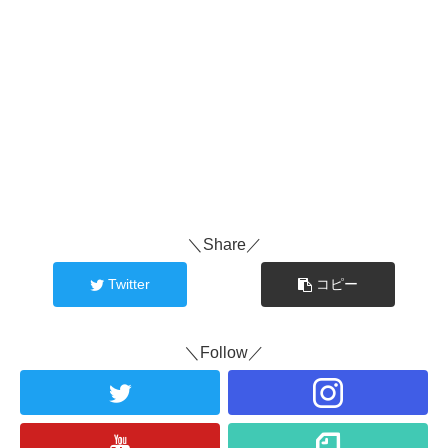
＼Share／
Twitter
コピー
＼Follow／