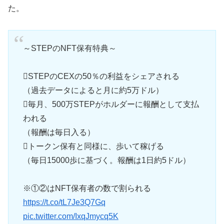
た。
～STEPのNFT保有特典～
STEPのCEXの50％の利益をシェアされる
（過去データによると月に約5万ドル）
毎月、500万STEPがホルダーに報酬として支払
われる
（報酬は毎日入る）
トークン保有と同様に、歩いて稼げる
（毎日15000歩に基づく。報酬は1日約5ドル）
※①②はNFT保有者の数で割られる
https://t.co/tL7Je3Q7Gq
pic.twitter.com/IxqJmycq5K