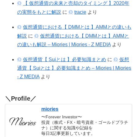
【 仮想通貨の未来と売却のタイミング 】2020年
の実態をもとに解説
に
tracie
より
仮想通貨における【 DMMとは 】AMMとの違いも
解説
に
仮想通貨における【 DMMとは 】AMMと
の違いも解説 – Miories | Miories - Z MEDIA
より
仮想通貨【 Suiとは 】必要知識まとめ
に
仮想
通貨【 Suiとは 】必要知識まとめ – Miories | Miories
- Z MEDIA
より
＼Profile／
miories
〜Forever Investor〜
投資（株式・FX・暗号資産・ゴールドプラチ
ナ）に関する知識や記録を
毎日3記事更新しています。