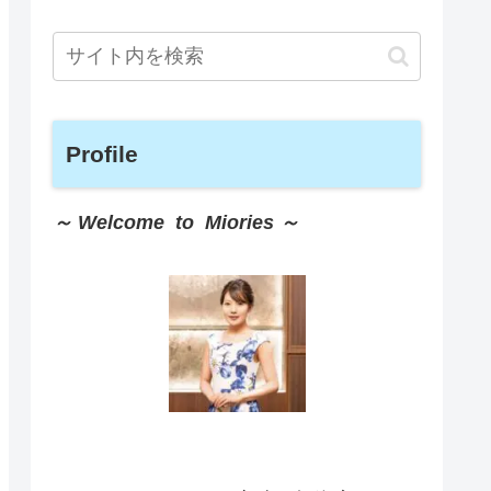
Profile
～ Welcome to Miories ～