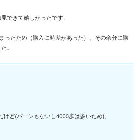
発見できて嬉しかったです。
しまったため（購入に時差があった）、その余分に購
した。
けど(バーンもないし4000歩は多いため)、