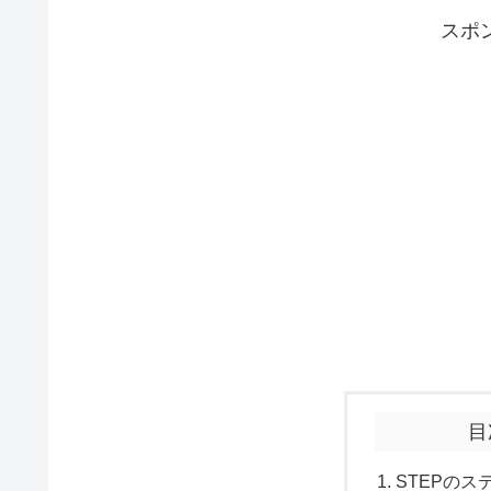
スポ
目
STEPのス