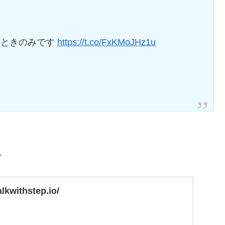
のときのみです
https://t.co/FxKMoJHz1u
。
alkwithstep.io/