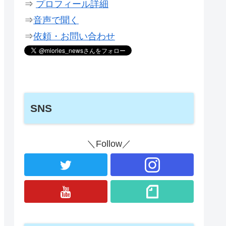
⇒
プロフィール詳細
⇒
音声で聞く
⇒
依頼・お問い合わせ
SNS
＼Follow／