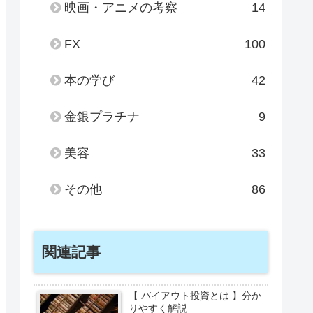
映画・アニメの考察
14
FX
100
本の学び
42
金銀プラチナ
9
美容
33
その他
86
関連記事
【 バイアウト投資とは 】分か
りやすく解説