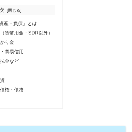
次
資産・負債」とは
（貨幣用金・SDR以外）
預かり金
用・貿易信用
未払金など
投資
外債権・債務