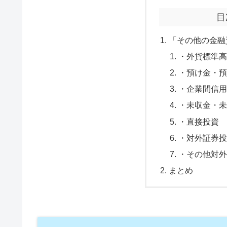
目
「その他の金融
・外貨標準高
・預け金・
・企業間信
・未収金・
・直接投資
・対外証券
・その他対
まとめ