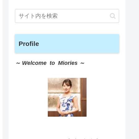
Profile
～ Welcome to Miories ～