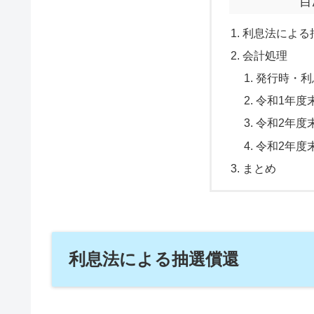
目
利息法による
会計処理
発行時・利
令和1年度
令和2年度
令和2年度
まとめ
利息法による抽選償還