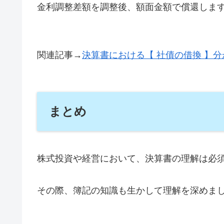
金利調整差額を調整後、額面金額で償還しま
関連記事→
決算書における【 社債の借換 】
まとめ
株式投資や経営において、決算書の理解は必
その際、簿記の知識も生かして理解を深めま