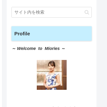
Profile
～ Welcome to Miories ～