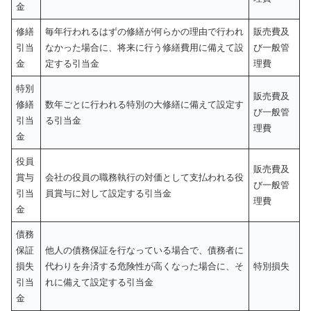
金
修繕
毎年行われるはずの修繕が何らかの理由で行われ
販売費及
引当
なかった場合に、将来に行う修繕費用に備えて設
び一般管
金
定する引当金
理費
特別
販売費及
修繕
数年ごとに行われる特別の大修繕に備えて設定す
び一般管
引当
る引当金
理費
金
役員
販売費及
賞与
会社の役員の職務執行の対価として支払われる役
び一般管
引当
員賞与に対して設定する引当金
理費
金
債務
保証
他人の債務保証を行なっている場合で、債務者に
損失
代わりを弁済する危険性が高くなった場合に、そ
特別損失
引当
れに備えて設定する引当金
金