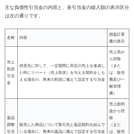
主な負債性引当金の内容と、各引当金の繰入額の表示区分
は次の通りです。
損益計算
名称
内容
書の表示
売上高か
ら控除
売上
得意先に対して、一定期間に所定の売上を達成し
（また
割戻
た時にリベート（売上割戻）を与える契約をしち
は、販売
引当
える場合の、将来の割戻に備えて設定する引当金
費及び一
金
般管理
費）
売上総利
益から控
返品
除
調整
販売した商品について取引先と返品契約を結んで
（また
引当
いる場合に、将来の返品に備えて設定する引当金
は、販売