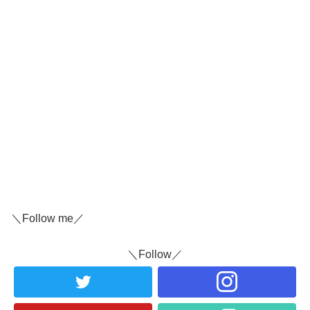
＼Follow me／
＼Follow／