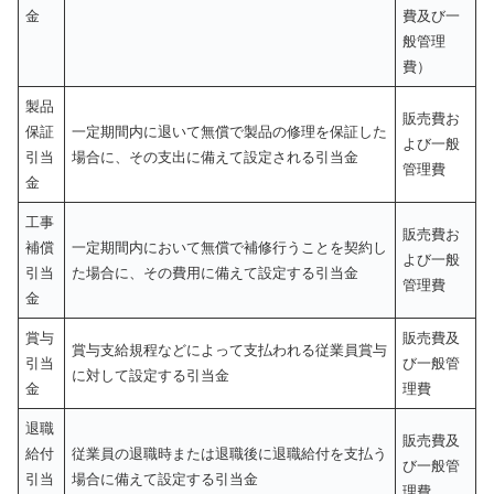
金
費及び一
般管理
費）
製品
販売費お
保証
一定期間内に退いて無償で製品の修理を保証した
よび一般
引当
場合に、その支出に備えて設定される引当金
管理費
金
工事
販売費お
補償
一定期間内において無償で補修行うことを契約し
よび一般
引当
た場合に、その費用に備えて設定する引当金
管理費
金
賞与
販売費及
賞与支給規程などによって支払われる従業員賞与
引当
び一般管
に対して設定する引当金
金
理費
退職
販売費及
給付
従業員の退職時または退職後に退職給付を支払う
び一般管
引当
場合に備えて設定する引当金
理費