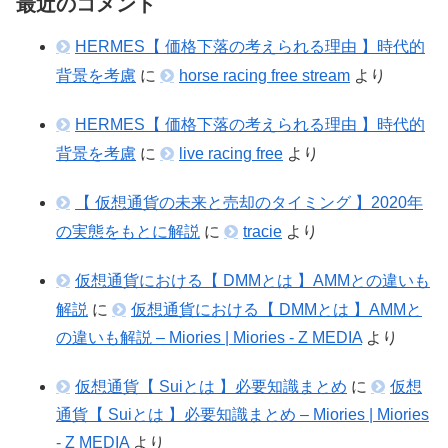
最近のコメント
HERMES【 価格下落の考えられる理由 】時代的
背景を考慮
に
horse racing free stream
より
HERMES【 価格下落の考えられる理由 】時代的
背景を考慮
に
live racing free
より
【 仮想通貨の未来と売却のタイミング 】2020年
の実態をもとに解説
に
tracie
より
仮想通貨における【 DMMとは 】AMMとの違いも
解説
に
仮想通貨における【 DMMとは 】AMMと
の違いも解説 – Miories | Miories - Z MEDIA
より
仮想通貨【 Suiとは 】必要知識まとめ
に
仮想
通貨【 Suiとは 】必要知識まとめ – Miories | Miories
- Z MEDIA
より