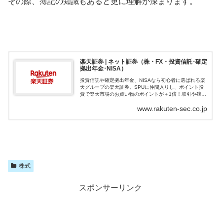
その際、簿記の知識もあると更に理解が深まります。
楽天証券 | ネット証券（株・FX・投資信託･確定
拠出年金･NISA）
投資信託や確定拠出年金、NISAなら初心者に選ばれる楽
天グループの楽天証券。SPUに仲間入りし、ポイント投
資で楽天市場のお買い物のポイントが＋1倍！取引や残高
に応じて楽天ポイントが貯まる、使える楽天証券でおト
www.rakuten-sec.co.jp
クに資産形成を始めよう！
株式
スポンサーリンク