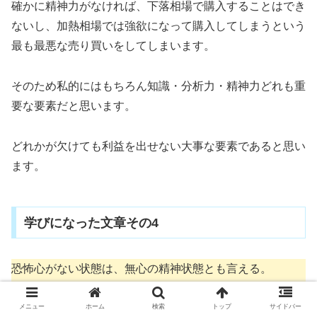
確かに精神力がなければ、下落相場で購入することはでき
ないし、加熱相場では強欲になって購入してしまうという
最も最悪な売り買いをしてしまいます。
そのため私的にはもちろん知識・分析力・精神力どれも重
要な要素だと思います。
どれかが欠けても利益を出せない大事な要素であると思い
ます。
学びになった文章その4
恐怖心がない状態は、無心の精神状態とも言える。
メニュー
ホーム
検索
トップ
サイドバー
それは多くのスポーツ選手が「ゾーン」と呼ぶ精神状態に