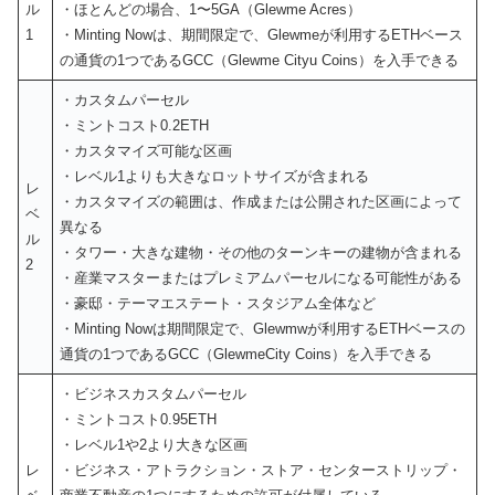
ル
・ほとんどの場合、1〜5GA（Glewme Acres）
1
・Minting Nowは、期間限定で、Glewmeが利用するETHベース
の通貨の1つであるGCC（Glewme Cityu Coins）を入手できる
・カスタムパーセル
・ミントコスト0.2ETH
・カスタマイズ可能な区画
・レベル1よりも大きなロットサイズが含まれる
レ
・カスタマイズの範囲は、作成または公開された区画によって
ベ
異なる
ル
・タワー・大きな建物・その他のターンキーの建物が含まれる
2
・産業マスターまたはプレミアムパーセルになる可能性がある
・豪邸・テーマエステート・スタジアム全体など
・Minting Nowは期間限定で、Glewmwが利用するETHベースの
通貨の1つであるGCC（GlewmeCity Coins）を入手できる
・ビジネスカスタムパーセル
・ミントコスト0.95ETH
・レベル1や2より大きな区画
レ
・ビジネス・アトラクション・ストア・センターストリップ・