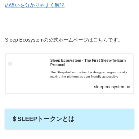
の違いを分かりやすく解説
Sleep Ecosystemの公式ホームページはこちらです。
Sleep Ecosystem - The First Sleep-To-Earn
Protocol
The Sleep-to-Earn protocol is designed ergonomically,
making the platform as user-friendly as possible
sleepecosystem.io
＄SLEEPトークンとは