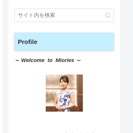
Profile
～ Welcome to Miories ～