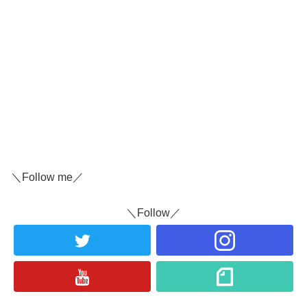
＼Follow me／
＼Follow／