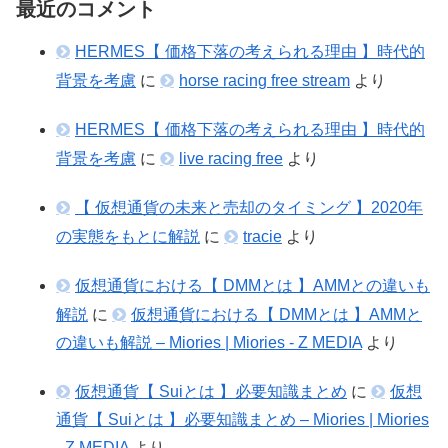
最近のコメント
HERMES【 価格下落の考えられる理由 】時代的
背景を考慮
に
horse racing free stream
より
HERMES【 価格下落の考えられる理由 】時代的
背景を考慮
に
live racing free
より
【 仮想通貨の未来と売却のタイミング 】2020年
の実態をもとに解説
に
tracie
より
仮想通貨における【 DMMとは 】AMMとの違いも
解説
に
仮想通貨における【 DMMとは 】AMMと
の違いも解説 – Miories | Miories - Z MEDIA
より
仮想通貨【 Suiとは 】必要知識まとめ
に
仮想
通貨【 Suiとは 】必要知識まとめ – Miories | Miories
- Z MEDIA
より