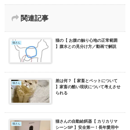
関連記事
猫の【 お腹の触り心地の正常範囲
猫さん
】腹水との見分け方／動画で解説
差は何？【 家畜とペットについて
猫さん
】家畜の酷い現状について考えさせ
られる
猫さんの自動給餌器【 カリカリマ
猫さん
シーンSP 】安全第一！長年愛用中