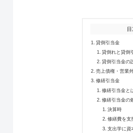
目
貸倒引当金
貸倒れと貸倒
貸倒引当金の
売上債権・営業
修繕引当金
修繕引当金と
修繕引当金の
決算時
修繕費を支
支出学に資