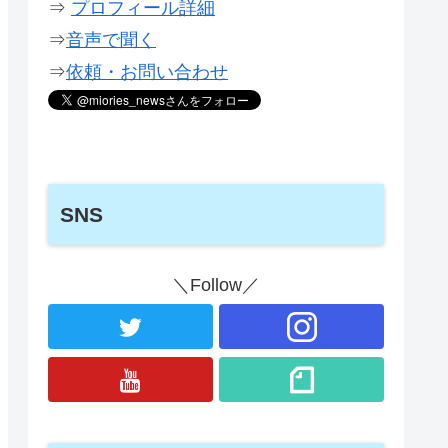
⇒
プロフィール詳細
⇒
音声で聞く
⇒
依頼・お問い合わせ
SNS
＼Follow／