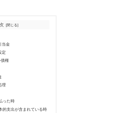
次
引当金
設定
外債権
は
処理
払った時
本的支出が含まれている時