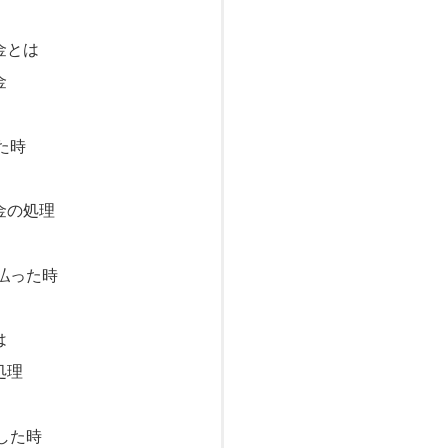
金とは
金
た時
金の処理
払った時
は
処理
した時