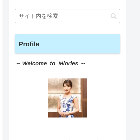
Profile
～ Welcome to Miories ～