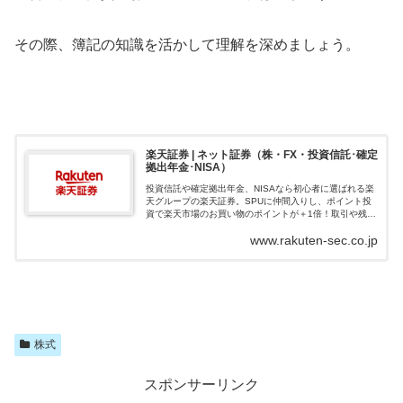
その際、簿記の知識を活かして理解を深めましょう。
楽天証券 | ネット証券（株・FX・投資信託･確定
拠出年金･NISA）
投資信託や確定拠出年金、NISAなら初心者に選ばれる楽
天グループの楽天証券。SPUに仲間入りし、ポイント投
資で楽天市場のお買い物のポイントが＋1倍！取引や残高
に応じて楽天ポイントが貯まる、使える楽天証券でおト
www.rakuten-sec.co.jp
クに資産形成を始めよう！
株式
スポンサーリンク