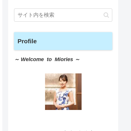
Profile
～ Welcome to Miories ～