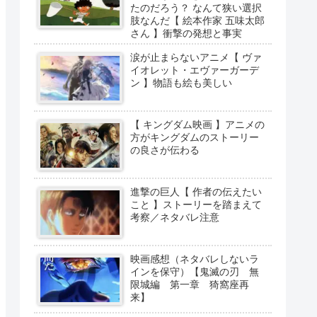
たのだろう？ なんて狭い選択
肢なんだ【 絵本作家 五味太郎
さん 】衝撃の発想と事実
涙が止まらないアニメ【 ヴァ
イオレット・エヴァーガーデ
ン 】物語も絵も美しい
【 キングダム映画 】アニメの
方がキングダムのストーリー
の良さが伝わる
進撃の巨人【 作者の伝えたい
こと 】ストーリーを踏まえて
考察／ネタバレ注意
映画感想（ネタバレしないラ
インを保守）【鬼滅の刃 無
限城編 第一章 猗窩座再
来】