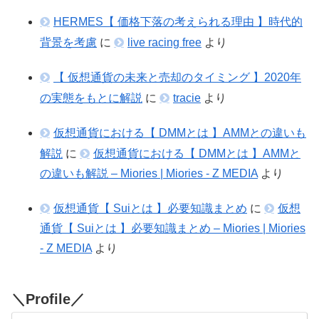
HERMES【 価格下落の考えられる理由 】時代的
背景を考慮
に
live racing free
より
【 仮想通貨の未来と売却のタイミング 】2020年
の実態をもとに解説
に
tracie
より
仮想通貨における【 DMMとは 】AMMとの違いも
解説
に
仮想通貨における【 DMMとは 】AMMと
の違いも解説 – Miories | Miories - Z MEDIA
より
仮想通貨【 Suiとは 】必要知識まとめ
に
仮想
通貨【 Suiとは 】必要知識まとめ – Miories | Miories
- Z MEDIA
より
＼Profile／