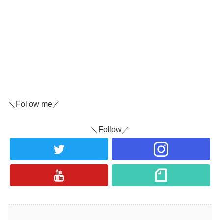
＼Follow me／
＼Follow／