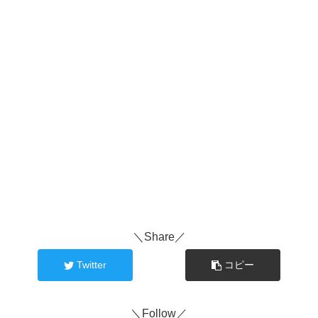
＼Share／
Twitter
コピー
＼Follow／