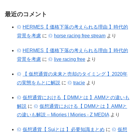
最近のコメント
HERMES【 価格下落の考えられる理由 】時代的
背景を考慮
に
horse racing free stream
より
HERMES【 価格下落の考えられる理由 】時代的
背景を考慮
に
live racing free
より
【 仮想通貨の未来と売却のタイミング 】2020年
の実態をもとに解説
に
tracie
より
仮想通貨における【 DMMとは 】AMMとの違いも
解説
に
仮想通貨における【 DMMとは 】AMMと
の違いも解説 – Miories | Miories - Z MEDIA
より
仮想通貨【 Suiとは 】必要知識まとめ
に
仮想