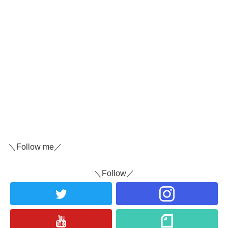
＼Follow me／
＼Follow／