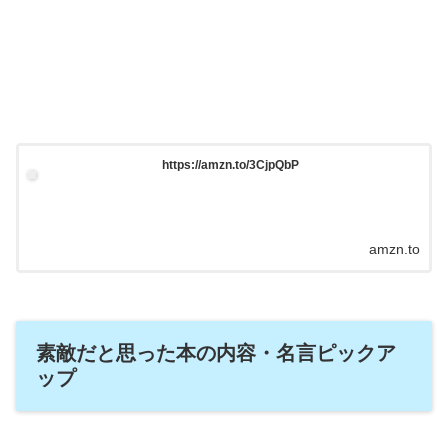
https://amzn.to/3CjpQbP
amzn.to
素敵だと思った本の内容・名言ピックア
ップ