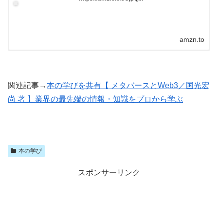
amzn.to
関連記事→
本の学びを共有【 メタバースとWeb3／国光宏
尚 著 】業界の最先端の情報・知識をプロから学ぶ
本の学び
スポンサーリンク