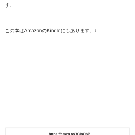
す。
この本はAmazonのKindleにもあります。↓
https://amzn.to/3CjpQbP