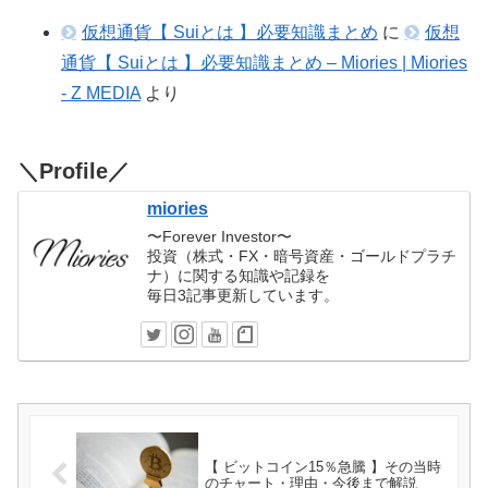
仮想通貨【 Suiとは 】必要知識まとめ
に
仮想
通貨【 Suiとは 】必要知識まとめ – Miories | Miories
- Z MEDIA
より
＼Profile／
miories
〜Forever Investor〜
投資（株式・FX・暗号資産・ゴールドプラチ
ナ）に関する知識や記録を
毎日3記事更新しています。
【 ビットコイン15％急騰 】その当時
のチャート・理由・今後まで解説