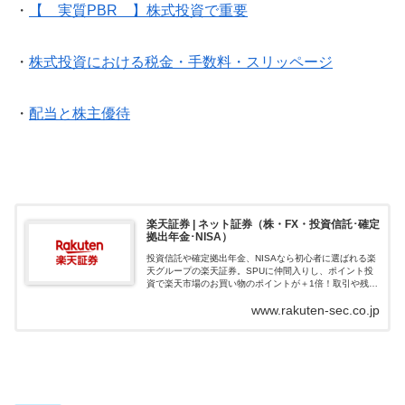
・
【 実質PBR 】株式投資で重要
・
株式投資における税金・手数料・スリッページ
・
配当と株主優待
楽天証券 | ネット証券（株・FX・投資信託･確定
拠出年金･NISA）
投資信託や確定拠出年金、NISAなら初心者に選ばれる楽
天グループの楽天証券。SPUに仲間入りし、ポイント投
資で楽天市場のお買い物のポイントが＋1倍！取引や残高
に応じて楽天ポイントが貯まる、使える楽天証券でおト
www.rakuten-sec.co.jp
クに資産形成を始めよう！