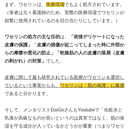
まず、ワセリンは、
医療現場
でもよく処方されています。
（筆者は元々看護師のため、実際の医療現場でワセリンが
頻繁に使用されているのを目の当たりにしています。）
ワセリンの処方の主な目的
は、
「術後デリケートになった
皮膚の保護」
「
皮膚の損傷が起こってしまった時に外部か
らの摩擦や悪化の防止」「乾燥肌の人の皮膚の落屑（皮膚
の剥がれ）の対策」
でした。
皮膚に関して最も研究されている医療がワセリンを選択し
ているという事実からも、
ワセリンは「肌の保護」に最適
であると分かります。
そして、メンタリストDaiGoさんもYoutubeで「化粧水と
乳液が高級なものが良いというのは真実ではなく、肌の保
湿を守る成分が入っているかどうかが重要（つまりワセリ