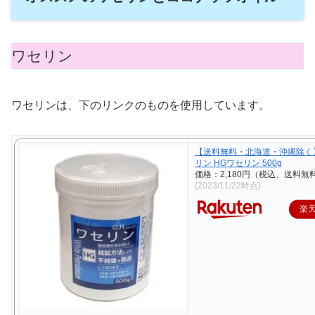
ワセリン
ワセリンは、下のリンクのものを使用しています。
【送料無料・北海道・沖縄除く
リン HGワセリン 500g
価格：2,180円（税込、送料無料
(2023/11/22時点)
楽