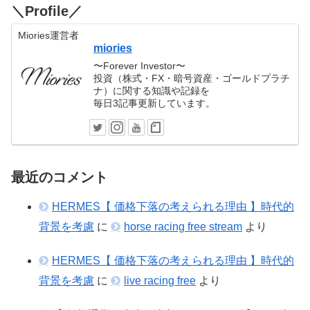
＼Profile／
Miories運営者
miories
〜Forever Investor〜
投資（株式・FX・暗号資産・ゴールドプラチ
ナ）に関する知識や記録を
毎日3記事更新しています。
最近のコメント
HERMES【 価格下落の考えられる理由 】時代的
背景を考慮
に
horse racing free stream
より
HERMES【 価格下落の考えられる理由 】時代的
背景を考慮
に
live racing free
より