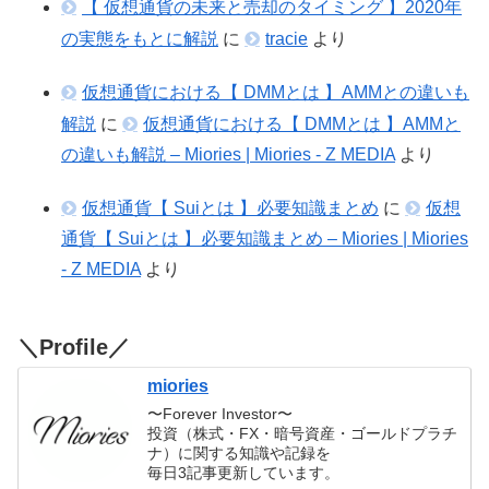
【 仮想通貨の未来と売却のタイミング 】2020年
の実態をもとに解説
に
tracie
より
仮想通貨における【 DMMとは 】AMMとの違いも
解説
に
仮想通貨における【 DMMとは 】AMMと
の違いも解説 – Miories | Miories - Z MEDIA
より
仮想通貨【 Suiとは 】必要知識まとめ
に
仮想
通貨【 Suiとは 】必要知識まとめ – Miories | Miories
- Z MEDIA
より
＼Profile／
miories
〜Forever Investor〜
投資（株式・FX・暗号資産・ゴールドプラチ
ナ）に関する知識や記録を
毎日3記事更新しています。