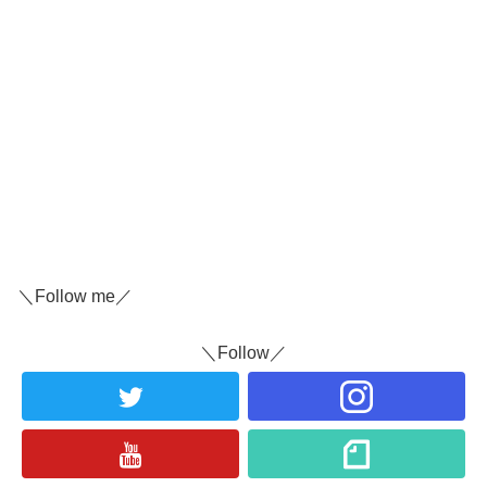
＼Follow me／
＼Follow／