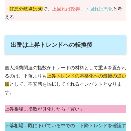
・
好悪分岐点は50
で、
上回れば改善
、
下回れば悪化
と考
える
出番は上昇トレンドへの転換後
個人消費関連の指数がトレードの材料として重きを置かれ
るのは、下落よりも
上昇トレンドの本格化への最後の追い
風
として、不安感を払拭してくれるインパクトとなりま
す。
上昇相場…指数が良化したら「買い」
下落相場…既に下げている中での、下降トレンドを確認す