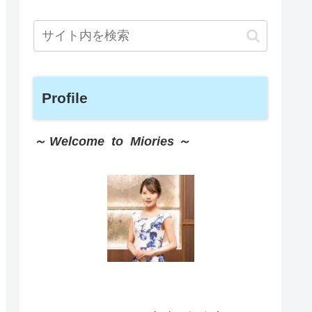
Profile
～ Welcome to Miories ～