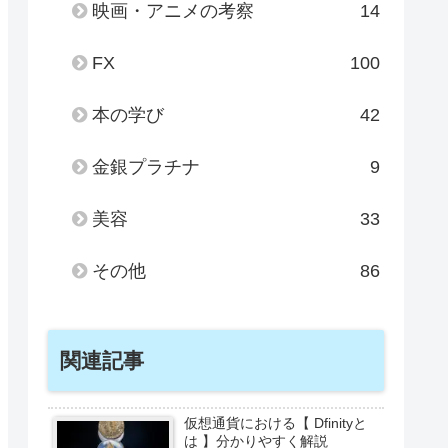
映画・アニメの考察
14
FX
100
本の学び
42
金銀プラチナ
9
美容
33
その他
86
関連記事
仮想通貨における【 Dfinityと
は 】分かりやすく解説