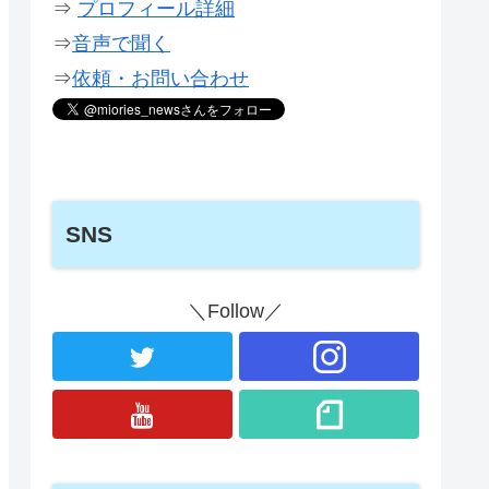
⇒
プロフィール詳細
⇒
音声で聞く
⇒
依頼・お問い合わせ
SNS
＼Follow／