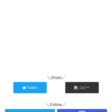
＼Share／
Twitter
コピー
＼Follow／