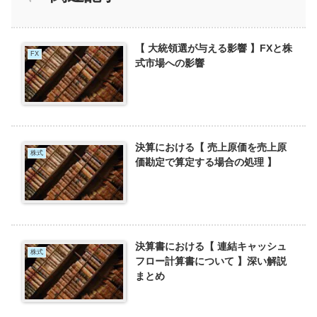
【 大統領選が与える影響 】FXと株
FX
式市場への影響
決算における【 売上原価を売上原
株式
価勘定で算定する場合の処理 】
決算書における【 連結キャッシュ
株式
フロー計算書について 】深い解説
まとめ